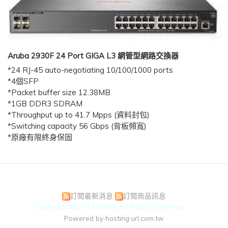
Aruba 2930F 24 Port GIGA L3 網管型網路交換器
*24 RJ-45 auto-negotiating 10/100/1000 ports
*4
個
SFP
*Packet buffer size 12.38MB
*1GB DDR3 SDRAM
*Throughput up to 41.7 Mpps (
資料封包
)
*Switching capacity 56 Gbps (
背板頻寬
)
*
原廠有限終身保固
訂閱最新消息
訂閱商品訊息
Copyright 2021 FASTWIN All Rights Reserved.
Powered by hosting.url.com.tw