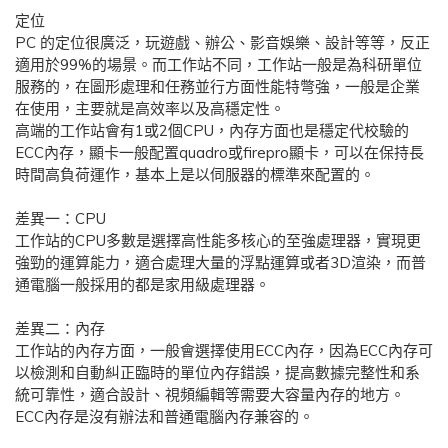
定位
PC 的定位很廣泛，玩遊戲、辦公、影音娛樂、設計等等，反正
適用於99%的場景。而工作站不同，工作站一般是為科研單位
服務的，在圖形處理和任務並行方面性能特彆強，一般是企業
在使用，主要就是高效率以及高穩定性。
高端的工作站會有1或2個CPU，內存方面也是穩定代校驗的
ECC內存，顯卡一般配置quadro或firepro顯卡，可以在保持長
時間高負荷運作，基本上是以伺服器的標準來配置的。
差異一：CPU
工作站的CPU多數是選擇高性能多核心的至強處理器，實現更
強勁的運算能力，適合處理大量的浮點運算或者3D渲染，而普
通電腦一般採用的都是家用級處理器。
差異二：內存
工作站的內存方面，一般會選擇使用ECC內存，因為ECC內存可
以檢測和自動糾正臨時的單位內存錯誤，提高數據完整性和系
統可靠性，適合設計、視頻編輯等需要大容量內存的地方。
ECC內存是沒有辦法和普通電腦內存兼容的。