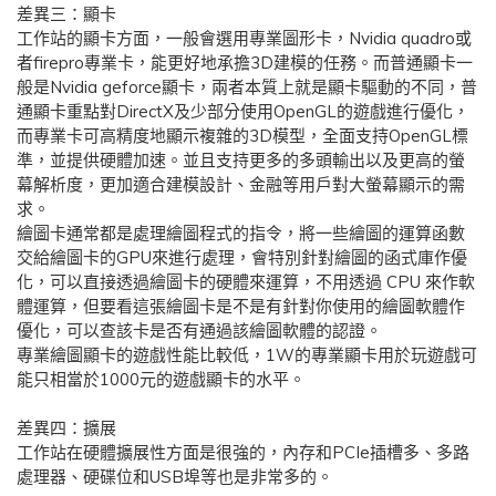
差異三：顯卡
工作站的顯卡方面，一般會選用專業圖形卡，Nvidia quadro或
者firepro專業卡，能更好地承擔3D建模的任務。而普通顯卡一
般是Nvidia geforce顯卡，兩者本質上就是顯卡驅動的不同，普
通顯卡重點對DirectX及少部分使用OpenGL的遊戲進行優化，
而專業卡可高精度地顯示複雜的3D模型，全面支持OpenGL標
準，並提供硬體加速。並且支持更多的多頭輸出以及更高的螢
幕解析度，更加適合建模設計、金融等用戶對大螢幕顯示的需
求。
繪圖卡通常都是處理繪圖程式的指令，將一些繪圖的運算函數
交給繪圖卡的GPU來進行處理，會特別針對繪圖的函式庫作優
化，可以直接透過繪圖卡的硬體來運算，不用透過 CPU 來作軟
體運算，但要看這張繪圖卡是不是有針對你使用的繪圖軟體作
優化，可以查該卡是否有通過該繪圖軟體的認證。
專業繪圖顯卡的遊戲性能比較低，1W的專業顯卡用於玩遊戲可
能只相當於1000元的遊戲顯卡的水平。
差異四：擴展
工作站在硬體擴展性方面是很強的，內存和PCIe插槽多、多路
處理器、硬碟位和USB埠等也是非常多的。