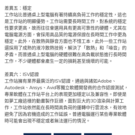
差異五：穩定
工作站比普通桌上型電腦有著持續高負荷工作的穩定性，這也
是工作站的明顯優勢。工作站需要長時間工作，對系統的穩定
性要求更高，故而往往會選用具有更高可靠性的硬體。尤其在
電腦電源方面，會採用高品質的電源保證在長時間工作中更為
穩定。此外，在散熱與靜音方面也不惜工本，此外一些工作站
還採用了成熟的液冷散熱技術，解決了「散熱」和「噪音」的
矛盾。而普通桌上型電腦的硬體很難在高負載狀態進行長時間
工作，不少硬體都會產生一定的損耗甚至燒壞的可能。
差異六：ISV認證
工作站擁有業界最廣泛的ISV認證，通過與諸如Adobe、
Autodesk、Ansys、Avid等獨立軟體開發商的合作認證測試，
專業軟體在工作站平台上的表現更加穩定以及兼容性。即使是
如夢工廠這樣的動畫製作巨頭，面對巨大的3D渲染與計算工
作，工作站依然能在長時間高負荷的運轉中行雲流水，有效地
避免了因為宕機造成的工作延誤。普通電腦運行某些專業軟體
時可能會出現不穩定或者無法運行的情況。